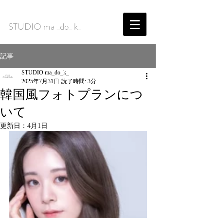
​STUDIO ma _do_ k_
記事
STUDIO ma_do_k_
2025年7月31日
読了時間: 3分
韓国風フォトプランにつ
いて
更新日：
4月1日