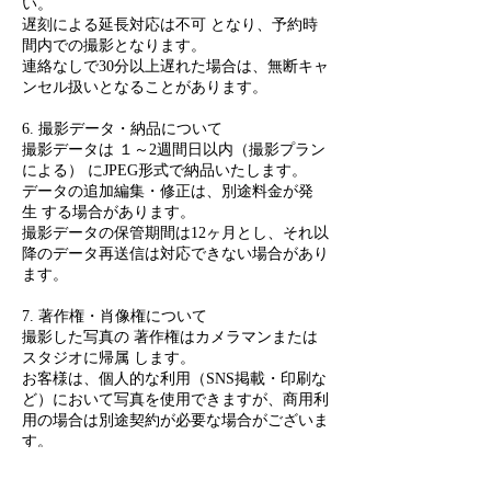
い。
遅刻による延長対応は不可 となり、予約時
間内での撮影となります。
連絡なしで30分以上遅れた場合は、無断キャ
ンセル扱いとなることがあります。
6. 撮影データ・納品について
撮影データは １～2週間日以内（撮影プラン
による） にJPEG形式で納品いたします。
データの追加編集・修正は、別途料金が発
生 する場合があります。
撮影データの保管期間は12ヶ月とし、それ以
降のデータ再送信は対応できない場合があり
ます。
7. 著作権・肖像権について
撮影した写真の 著作権はカメラマンまたは
スタジオに帰属 します。
お客様は、個人的な利用（SNS掲載・印刷な
ど）において写真を使用できますが、商用利
用の場合は別途契約が必要な場合がございま
す。
スタジオが撮影写真を広告や実績として使用
する場合は、事前に許可を得るものとしま