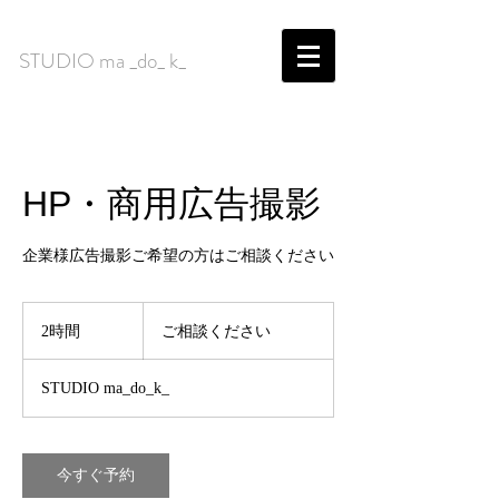
​STUDIO ma _do_ k_
HP・商用広告撮影
企業様広告撮影ご希望の方はご相談ください
ご
相
2時間
2
ご相談ください
談
時
く
間
だ
STUDIO ma_do_k_
さ
い
今すぐ予約